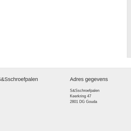
S&Sschroefpalen
Adres gegevens
S&Sschroefpalen
Keerkring 47
2801 DG Gouda